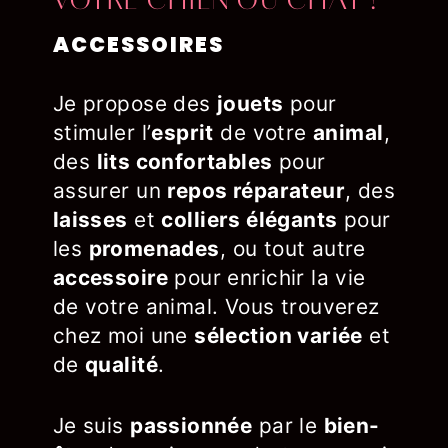
VOTRE CHIEN OU CHAT !
ACCESSOIRES
Je propose des
jouets
pour
stimuler l’
esprit
de votre
animal
,
des
lits confortables
pour
assurer un
repos réparateur
, des
laisses
et
colliers élégants
pour
les
promenades
, ou tout autre
accessoire
pour enrichir la vie
de votre animal. Vous trouverez
chez moi une
sélection variée
et
de
qualité
.
Je suis
passionnée
par le
bien-