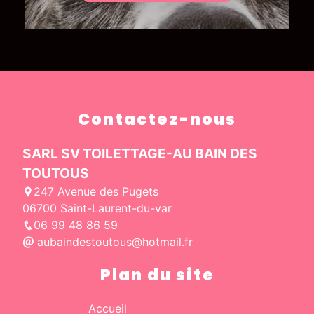
Contactez-nous
SARL SV TOILETTAGE-AU BAIN DES
TOUTOUS
247 Avenue des Pugets
06700 Saint-Laurent-du-var
06 99 48 86 59
aubaindestoutous@hotmail.fr
Plan du site
Accueil