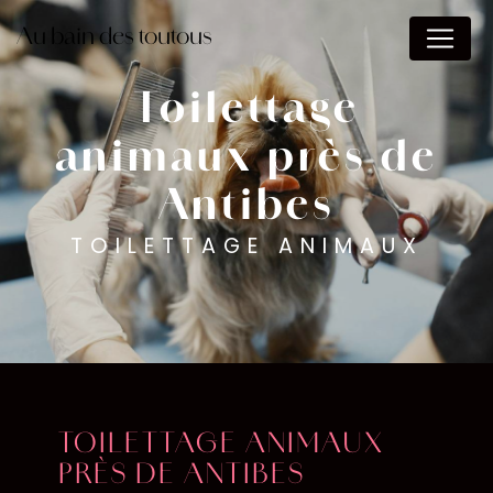
Panneau de gestion des cookies
Au bain des toutous
Toilettage
animaux près de
Antibes
TOILETTAGE ANIMAUX
TOILETTAGE ANIMAUX
PRÈS DE ANTIBES