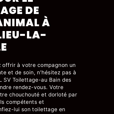
TAGE DE
ANIMAL À
IEU-LA-
E
z offrir à votre compagnon un
e et de soin, n'hésitez pas à
L SV Toilettage-au Bain des
ndre rendez-vous. Votre
être chouchouté et dorloté par
ls compétents et
fiez-lui son toilettage en