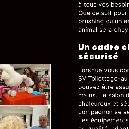
à tous vos besoin
Que ce soit pour
brushing ou un en
animal sera choy
Un cadre c
sécurisé
Lorsque vous con
SV Toilettage-au
pouvez être assu
mains. Le salon d
chaleureux et sé
compagnon se sen
Les équipements e
de qualité, adapt