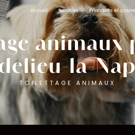
Accueil
Services
Friandises et cosm
tage animaux 
elieu-la-Na
TOILETTAGE ANIMAUX