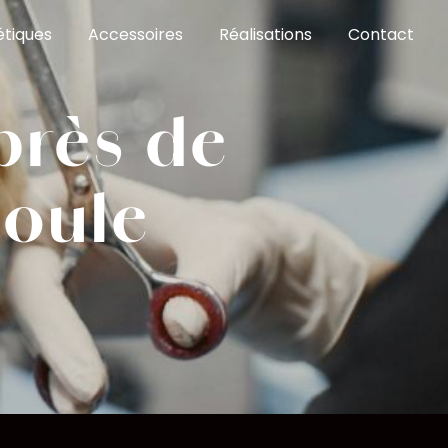
étiques
Accessoires
Réalisations
Contact
près de
poule