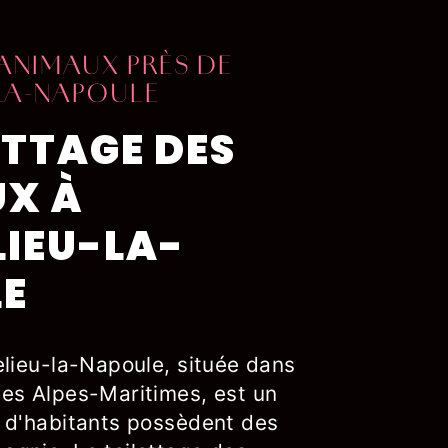
ANIMAUX PRÈS DE
LA-NAPOULE
ETTAGE DES
X À
IEU-LA-
E
elieu-la-Napoule, située dans
es Alpes-Maritimes, est un
 d'habitants possèdent des