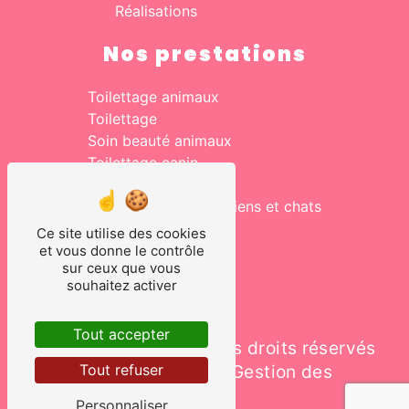
Réalisations
Nos prestations
Toilettage animaux
Toilettage
Soin beauté animaux
Toilettage canin
Salon de toilettage
Vente accessoires chiens et chats
Toilettage pour chien
Ce site utilise des cookies
Toilettage chats
et vous donne le contrôle
sur ceux que vous
souhaitez activer
Tout accepter
©
Vistalid
- 2026 - Tous droits réservés
Tout refuser
-
Mentions légales
-
Gestion des
cookies
Personnaliser