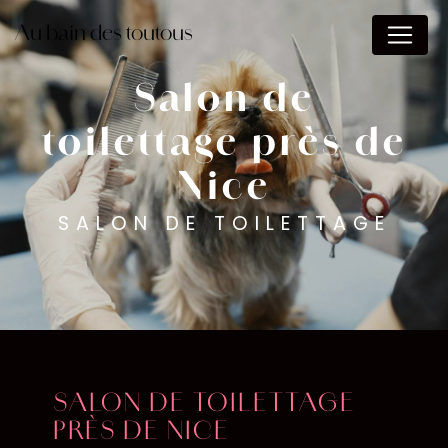
Panneau de gestion des cookies
Au bain des toutous
Salon de
toilettage près de
Nice
SALON DE TOILETTAGE
SALON DE TOILETTAGE
PRÈS DE NICE