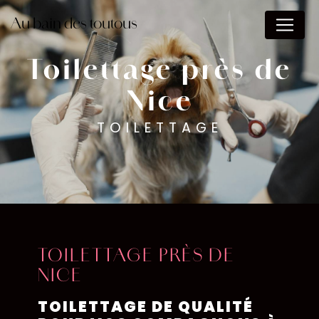
Panneau de gestion des cookies
Au bain des toutous
Toilettage près de
Nice
TOILETTAGE
TOILETTAGE PRÈS DE
NICE
TOILETTAGE DE QUALITÉ